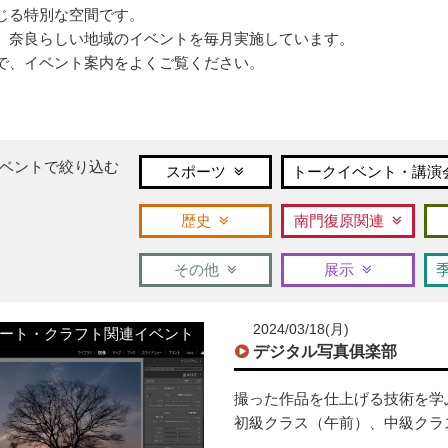
じる特別な空間です。
、奈良らしい地域のイベントを毎月実施しています。
で、イベント案内をよくご覧ください。
ベントで絞り込む
スポーツ
トークイベント・講演
歴史
南門復原関連
その他
展示
2024/03/18(月)
ート・クラフト関連イベント
デジタル写真俱楽部
撮った作品を仕上げる技術を学
初級クラス（午前）、中級クラ