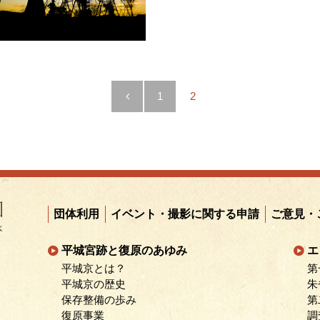
1
2
イベント・撮影に関する申請
ご意見・
団体利用
平城宮跡と復原のあゆみ
エ
平城京とは？
第
平城京の歴史
朱
保存整備の歩み
第
復原事業
調