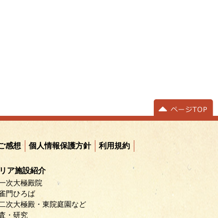
個人情報保護方針
ご感想
利用規約
リア施設紹介
一次大極殿院
雀門ひろば
二次大極殿・東院庭園など
査・研究