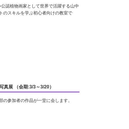
い公認植物画家として世界で活躍する山中
トのスキルを学ぶ初心者向けの教室で
展 （会期:3/3～3/20）
部の参加者の作品が一堂に会します。