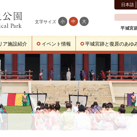
日本語
小
中
大
文字サイズ
平城宮
リア施設紹介
イベント情報
平城宮跡と復原のあゆ