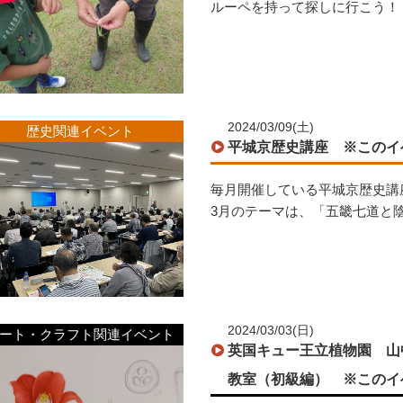
ルーペを持って探しに行こう！
2024/03/09(土)
歴史関連イベント
平城京歴史講座 ※このイ
毎月開催している平城京歴史講
3月のテーマは、「五畿七道と
2024/03/03(日)
ート・クラフト関連イベント
英国キュー王立植物園 山
教室（初級編） ※このイ