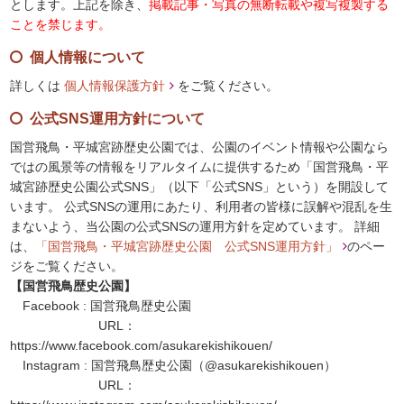
とします。上記を除き、
掲載記事・写真の無断転載や複写複製する
ことを禁じます。
個人情報について
詳しくは
個人情報保護方針
をご覧ください。
公式SNS運用方針について
国営飛鳥・平城宮跡歴史公園では、公園のイベント情報や公園なら
ではの風景等の情報をリアルタイムに提供するため「国営飛鳥・平
城宮跡歴史公園公式SNS」（以下「公式SNS」という）を開設して
います。 公式SNSの運用にあたり、利用者の皆様に誤解や混乱を生
まないよう、当公園の公式SNSの運用方針を定めています。 詳細
は、
「国営飛鳥・平城宮跡歴史公園 公式SNS運用方針」
のペー
ジをご覧ください。
【国営飛鳥歴史公園】
Facebook : 国営飛鳥歴史公園
URL：
https://www.facebook.com/asukarekishikouen/
Instagram : 国営飛鳥歴史公園（@asukarekishikouen）
URL：