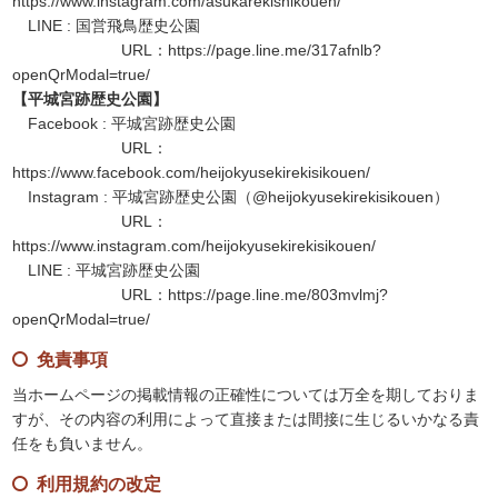
https://www.instagram.com/asukarekishikouen/
LINE : 国営飛鳥歴史公園
URL：
https://page.line.me/317afnlb?
openQrModal=true/
【平城宮跡歴史公園】
Facebook : 平城宮跡歴史公園
URL：
https://www.facebook.com/heijokyusekirekisikouen/
Instagram : 平城宮跡歴史公園（@heijokyusekirekisikouen）
URL：
https://www.instagram.com/heijokyusekirekisikouen/
LINE : 平城宮跡歴史公園
URL：
https://page.line.me/803mvlmj?
openQrModal=true/
免責事項
当ホームページの掲載情報の正確性については万全を期しておりま
すが、その内容の利用によって直接または間接に生じるいかなる責
任をも負いません。
利用規約の改定