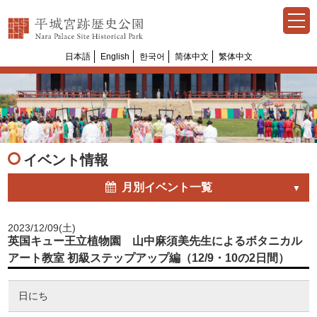
日本語
English
한국어
简体中文
繁体中文
Select Language
▼
イベント情報
月別イベント一覧
2023/12/09(土)
英国キュー王立植物園 山中麻須美先生によるボタニカル
アート教室 初級ステップアップ編（12/9・10の2日間）
日にち