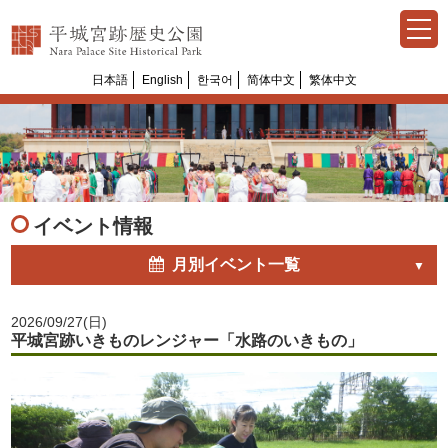
日本語
English
한국어
简体中文
繁体中文
Select Language
▼
イベント情報
月別イベント一覧
2026/09/27(日)
平城宮跡いきものレンジャー「水路のいきもの」