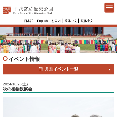
日本語
English
한국어
简体中文
繁体中文
Select Language
▼
イベント情報
月別イベント一覧
2024/10/26(土)
秋の植物観察会