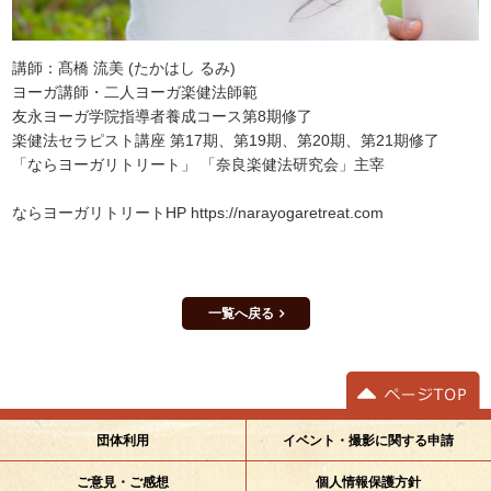
講師：髙橋 流美 (たかはし るみ)
ヨーガ講師・二人ヨーガ楽健法師範
友永ヨーガ学院指導者養成コース第8期修了
楽健法セラピスト講座 第17期、第19期、第20期、第21期修了
「ならヨーガリトリート」 「奈良楽健法研究会」主宰
ならヨーガリトリートHP https://narayogaretreat.com
一覧へ戻る
イベント・撮影に関する申請
団体利用
ご意見・ご感想
個人情報保護方針