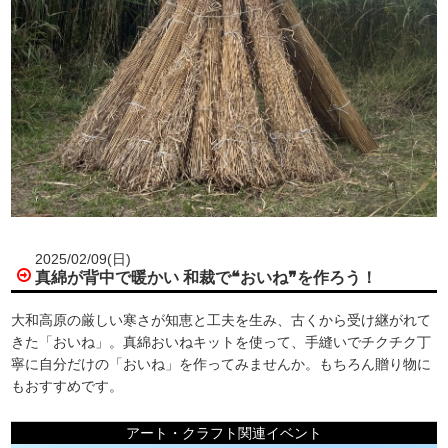
2025/02/09(日)
真綿が背中で暖かい 和裁で❝おいね❞を作ろう！
大和高原の厳しい寒さが知恵と工夫を生み、古くから受け継がれて
きた「おいね」。真綿おいねキットを使って、手縫いでチクチク丁
寧に自分だけの「おいね」を作ってみませんか。もちろん贈り物に
もおすすめです。
アート・クラフト関連イベント