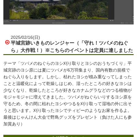
2025/02/16(日)
平城宮跡いきものレンジャー（「守れ！ツバメのねぐ
ら」大作戦！）※こちらのイベントは定員に達しました
テーマ「ツバメのねぐらのヨシ刈り取りとヨシのおうちづくり」平
城宮跡のヨシ原には夏にツバメが6万羽集まり、国内有数の規模で
ねぐら入りをします。しかし、枯れたヨシが積み重なってしまった
ことと温暖化によって乾燥しはじめ、湿ったところの好きなヨシは
少なくなり、乾燥したところが好きなカナムグラなどのつる植物が
モジャモジャに増えてきました。ツバメがねぐらいりするヨシ原を
守るため、冬の間に枯れたヨシやつるを刈り取って湿地の外に出そ
うと思います。刈り取ったヨシでティピーのようなお家を作るよ。
最後はじゃんけん大会で野鳥グッズをプレゼント（負けた人にも参
加賞あり）