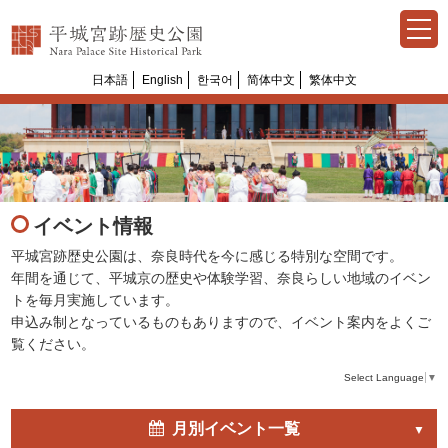
日本語
English
한국어
简体中文
繁体中文
イベント情報
平城宮跡歴史公園は、奈良時代を今に感じる特別な空間です。
年間を通じて、平城京の歴史や体験学習、奈良らしい地域のイベン
トを毎月実施しています。
申込み制となっているものもありますので、イベント案内をよくご
覧ください。
Select Language
▼
月別イベント一覧