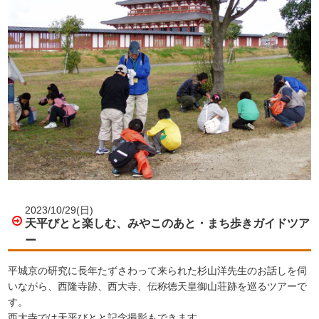
2023/10/29(日)
天平びとと楽しむ、みやこのあと・まち歩きガイドツア
ー
平城京の研究に長年たずさわって来られた杉山洋先生のお話しを伺
いながら、西隆寺跡、西大寺、伝称徳天皇御山荘跡を巡るツアーで
す。
西大寺では天平びとと記念撮影もできます。