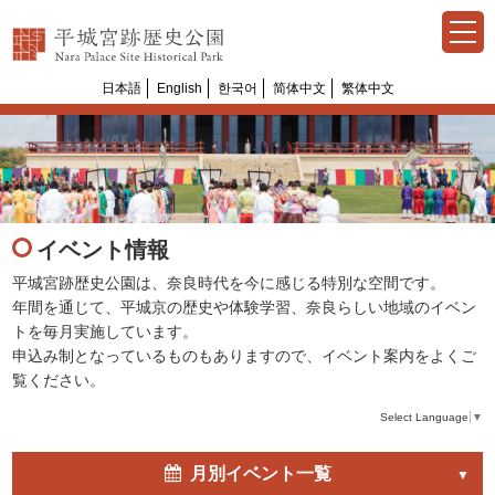
日本語
English
한국어
简体中文
繁体中文
イベント情報
平城宮跡歴史公園は、奈良時代を今に感じる特別な空間です。
年間を通じて、平城京の歴史や体験学習、奈良らしい地域のイベン
トを毎月実施しています。
申込み制となっているものもありますので、イベント案内をよくご
覧ください。
Select Language
▼
月別イベント一覧