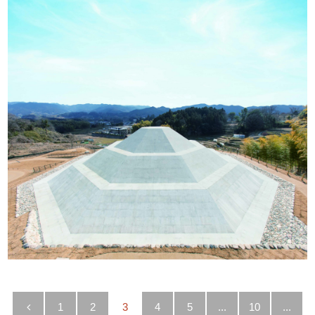
1
2
3
4
5
...
10
...