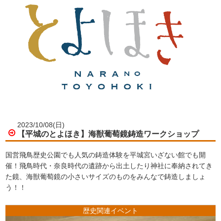
2023/10/08(日)
【平城のとよほき】海獣葡萄鏡鋳造ワークショップ
国営飛鳥歴史公園でも人気の鋳造体験を平城宮いざない館でも開
催！飛鳥時代・奈良時代の遺跡から出土したり神社に奉納されてき
た鏡、海獣葡萄鏡の小さいサイズのものをみんなで鋳造しましょ
う！！
歴史関連イベント