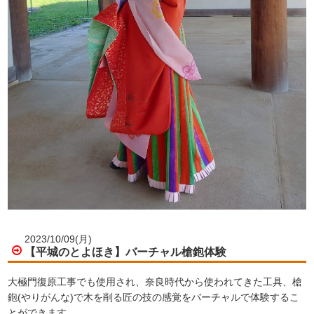
2023/10/09(月)
【平城のとよほき】バーチャル槍鉋体験
大極門復原工事でも使用され、奈良時代から使われてきた工具、槍
鉋(やりがんな)で木を削る匠の技の感覚をバーチャルで体験するこ
とができます。