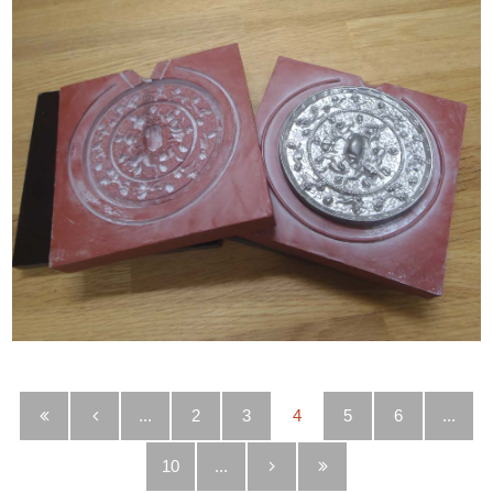
...
2
3
4
5
6
...
10
...