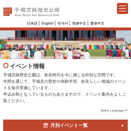
日本語
English
한국어
简体中文
繁体中文
イベント情報
平城宮跡歴史公園は、奈良時代を今に感じる特別な空間です。
年間を通じて、平城京の歴史や体験学習、奈良らしい地域のイベン
トを毎月実施しています。
申込み制となっているものもありますので、イベント案内をよくご
覧ください。
Select Language
▼
月別イベント一覧